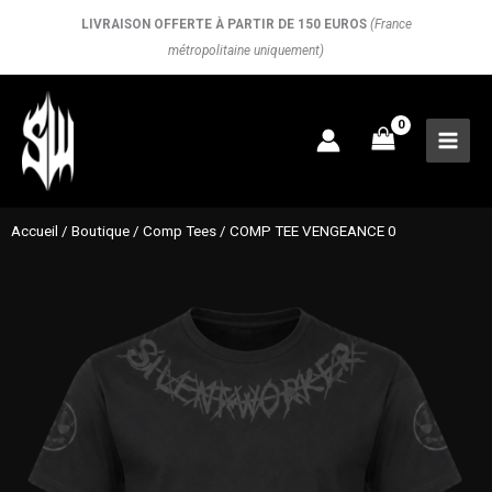
Aller
LIVRAISON OFFERTE À PARTIR DE 150 EUROS
(France
au
métropolitaine uniquement)
contenu
Accueil
/
Boutique
/
Comp Tees
/ COMP TEE VENGEANCE 0