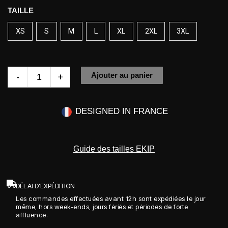
quantité
TAILLE
de
XS
S
M
L
XL
2XL
3XL
COMP
TEE
VENGEANCE
0
Ajouter au panier
-
+
DESIGNED IN FRANCE
Guide des tailles EKIP
DÉLAI D'EXPÉDITION
Les commandes effectuées avant 12h sont expédiées le jour
même, hors week-ends, jours fériés et périodes de forte
affluence.