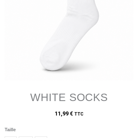
WHITE SOCKS
11,99
€
TTC
quantité
Taille
de