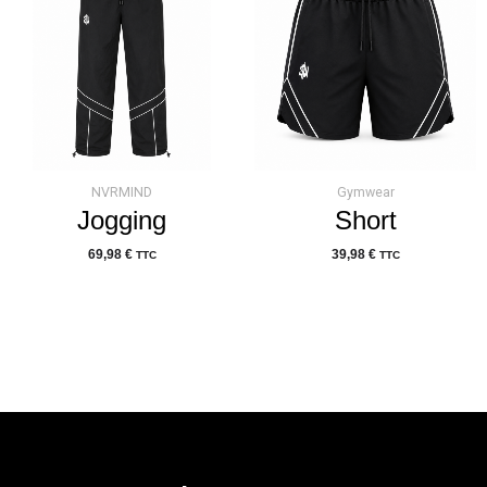
NVRMIND
Gymwear
Jogging
Short
69,98
€
39,98
€
TTC
TTC