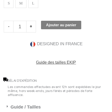
S
M
L
White
Socks
Ajouter au panier
-
+
DESIGNED IN FRANCE
Guide des tailles EKIP
DÉLAI D'EXPÉDITION
Les commandes effectuées avant 12h sont expédiées le jour
même, hors week-ends, jours fériés et périodes de forte
affluence.
Guide / Tailles