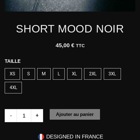
SHORT MOOD NOIR
45,00
€
TTC
quantité
TAILLE
de
XS
S
M
L
XL
2XL
3XL
Short
Mood
4XL
Noir
Ajouter au panier
-
+
DESIGNED IN FRANCE