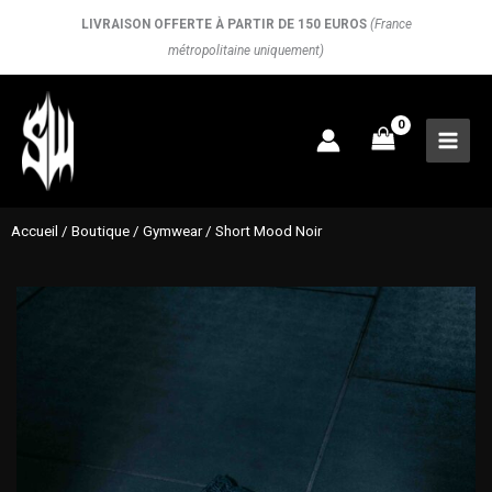
Aller
LIVRAISON OFFERTE À PARTIR DE 150 EUROS
(France
au
métropolitaine uniquement)
contenu
Accueil
/
Boutique
/
Gymwear
/ Short Mood Noir