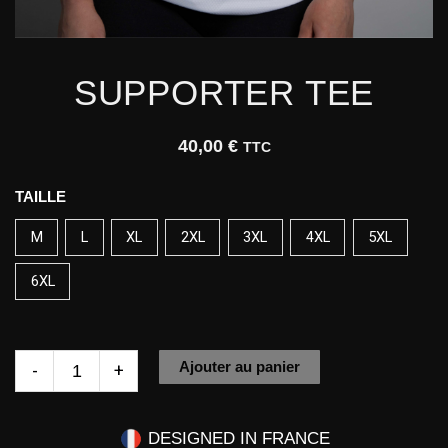
SUPPORTER TEE
40,00
€
TTC
quantité
TAILLE
de
M
L
XL
2XL
3XL
4XL
5XL
SUPPORTER
TEE
6XL
Ajouter au panier
-
+
DESIGNED IN FRANCE