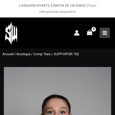
Aller
LIVRAISON OFFERTE À PARTIR DE 150 EUROS
(France
au
métropolitaine uniquement)
contenu
Accueil
/
Boutique
/
Comp Tees
/ SUPPORTER TEE