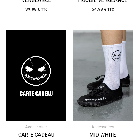
VENGEANCE
HOODIE VENGEANCE
39,98
€
54,98
€
TTC
TTC
Plage
de
prix :
30,00 €
à
500,00 €
Accessoires
Accessoires
CARTE CADEAU
MID WHITE