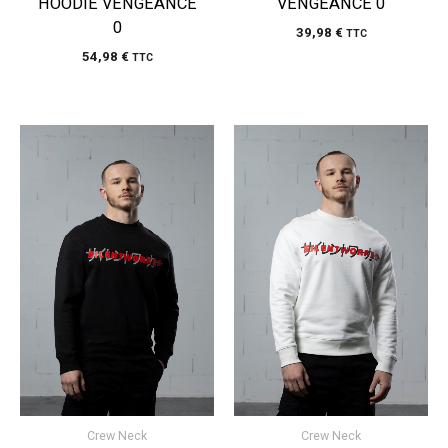
HOODIE VENGEANCE
VENGEANCE 0
0
39,98
€
TTC
54,98
€
TTC
Crew Neck
Crew Neck