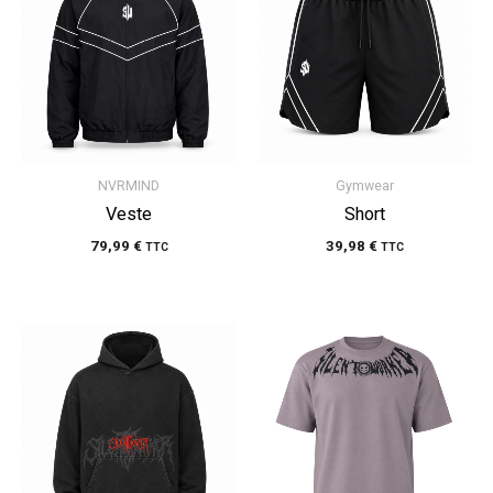
NVRMIND
Gymwear
Veste
Short
79,99
€
39,98
€
TTC
TTC