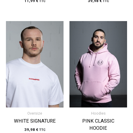
11,99
€
39,98
€
TTC
TTC
Oversize
Hoodies
WHITE SIGNATURE
PINK CLASSIC
HOODIE
39,98
€
TTC