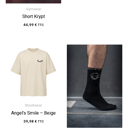
Gymwear
Short Krypt
44,99
€
TTC
Streetwear
Angel’s Smile – Beige
39,98
€
TTC