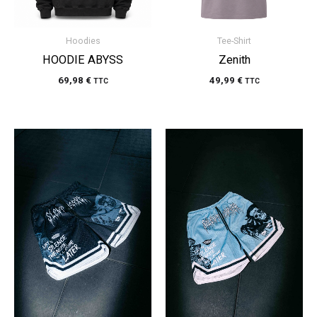
Hoodies
Tee-Shirt
HOODIE ABYSS
Zenith
69,98
€
49,99
€
TTC
TTC