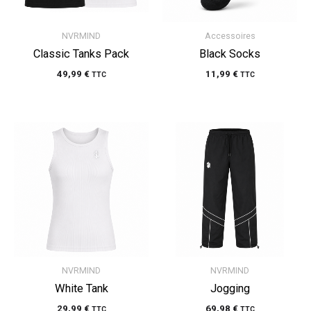
NVRMIND
Accessoires
Classic Tanks Pack
Black Socks
49,99
€
11,99
€
TTC
TTC
NVRMIND
NVRMIND
White Tank
Jogging
29,99
€
69,98
€
TTC
TTC